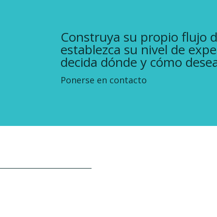
Construya su propio flujo d
establezca su nivel de exp
decida dónde y cómo desea 
Ponerse en contacto