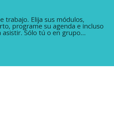
e trabajo. Elija sus módulos,
erto, programe su agenda e incluso
asistir. Sólo tú o en grupo…