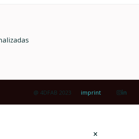
nalizadas
@ 4DFAB 2023
imprint