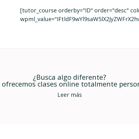
[tutor_course orderby="ID" order="desc" c
wpml_value="IFtldF9wYl9saW5lX2JyZWFrX2hv
¿Busca algo diferente?
ofrecemos clases online totalmente perso
Leer más