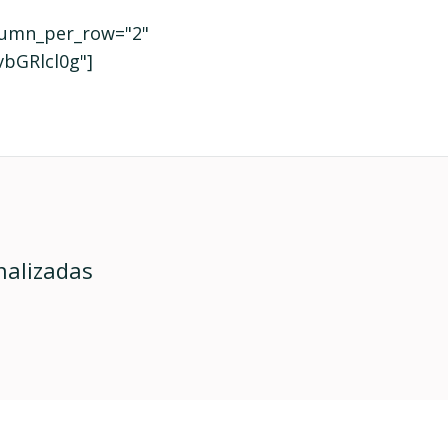
olumn_per_row="2"
bGRlcl0g"]
nalizadas