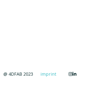
por incididunt ut labore et
@ 4DFAB 2023
imprint