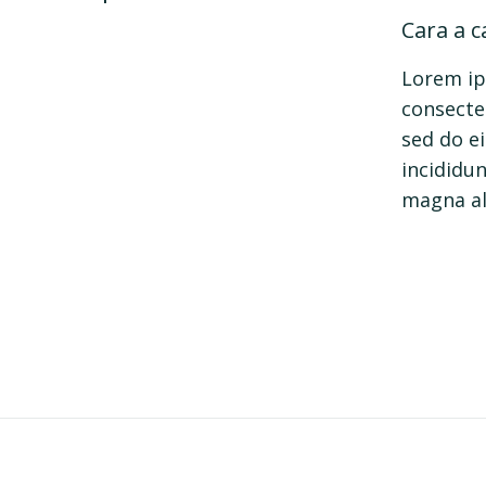
Cara a c
Lorem ip
consectet
sed do 
incididun
magna al