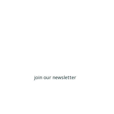
Lorem ipsum dolor sit amet, 
dolore magma aliqua.
Fabrizio Campanelli
join our newsletter