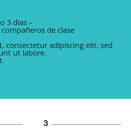
o 3 días –
, compañeros de clase
 consectetur adipiscing elit, sed
nt ut labore.
t.
3